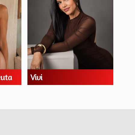
euta
Vivi